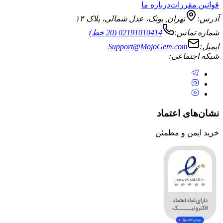
قوانین مقررات
درباره ما
آدرس:
تهران
,
پونک، عدل شمالی، پلاک ۱۴
شماره تماس:
02191010414 (20 خط)
ایمیل:
Support@MojoGem.com
شبکه اجتماعی:
نشان‌های اعتماد
خرید ایمن و مطمئن