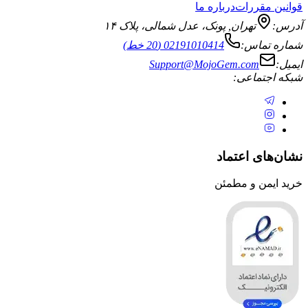
قوانین مقررات
درباره ما
آدرس:
تهران
,
پونک، عدل شمالی، پلاک ۱۴
شماره تماس:
02191010414 (20 خط)
ایمیل:
Support@MojoGem.com
شبکه اجتماعی:
نشان‌های اعتماد
خرید ایمن و مطمئن