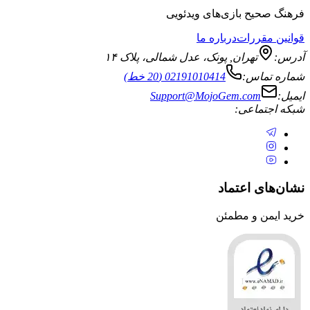
یح بازی‌های ویدئویی
قررات
درباره ما
تهران
,
پونک، عدل شمالی، پلاک ۱۴
ماس:
02191010414 (20 خط)
Support@MojoGem.com
تماعی:
ی اعتماد
ن و مطمئن