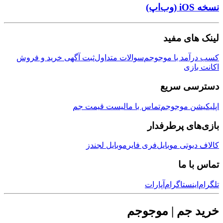
ی مفید
مد با موجوجم
سوالات متداول
ثبت آگهی خرید و فروش
زی
ی سریع
ن موجوجم
تماس با ما
لیست قیمت جم
ی پرطرفدار
وتی موبایل
فری فایر
موبایل لجندز
 ما
نستاگرام
آپارات
جم | موجوجم