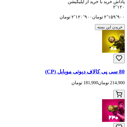
ید با خرید از اپلیکیشن
۲٬
تومان
۲٬۱۲۰٬۹۰۰
تومان
ن بسته
181,900 تومان