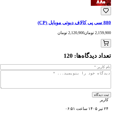
ان
2,120,900 تومان
دیدگاه‌ها:
120
اه