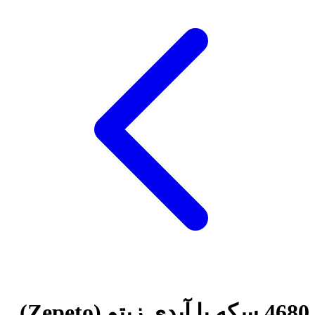
4680 سکه با آیدی زپتو (Zepeto)