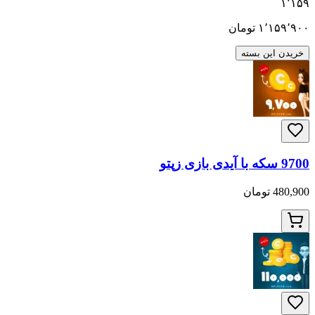
۱٬۱۵۹
۱٬۱۵۹٬۹۰۰
تومان
خریدن این بسته
9700 سکه با آیدی بازی زپتو
480,900 تومان