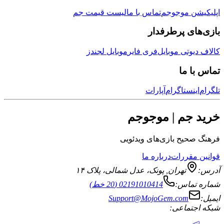
اپلیکیشن موجوجم
تماس با ما
لیست قیمت جم
بازی‌های پرطرفدار
کالاف دیوتی موبایل
فری فایر
موبایل لجندز
تماس با ما
تلگرام
اینستاگرام
آپارات
خرید جم | موجوجم
فرهنگ صحیح بازی‌های ویدئویی
قوانین مقررات
درباره ما
آدرس:
تهران
,
پونک، عدل شمالی، پلاک ۱۴
شماره تماس:
02191010414 (20 خط)
ایمیل:
Support@MojoGem.com
شبکه اجتماعی: