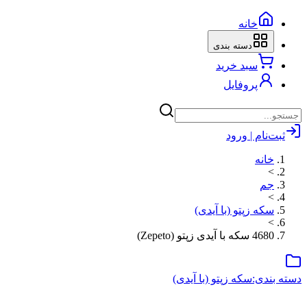
خانه
دسته بندی
سبد خرید
پروفایل
ثبت‌نام | ورود
خانه
>
جم
>
سکه زپتو (با آیدی)
>
4680 سکه با آیدی زپتو (Zepeto)
دسته بندی:
سکه زپتو (با آیدی)