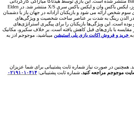
Elden Ring یک بازی اکشن نقش آفرینی محصول سال ۲۰۲۲ است که توسط FromSoftware توسعه یافته و توسط Bandai Namco Entertainment منتشر شده است. این بازی توسط هیدتاکا میازاکی کارگردانی
شد و ساخت جهان توسط نویسنده فانتزی جورج آر آر مارتین تهیه شد. این بازی در تاریخ ۲۵ فوریه برای پلی استیشن ۴، پلی استیشن ۵، ویندوز، ایکس باکس وان و ایکس باکس سری X/S منتشر شد. در Elden
ازی را در سفری برای تعمیر Elden Ring و تبدیل شدن به Elden Lord کنترل می‌کنند. بازی سوم شخص ارائه می شود و بازیکنان آزادانه در جهان باز با دشمنان
ها در الدن رینگ به شدت بر عناصر ساخت شخصیت و ویژگی‌های
 است. این ویژگی‌ها بازیکنان را برای پیگیری استراتژی‌های
ن بازی نیز گنجانده شده است، هرچند تاثیر آن در مقایسه با بازی‌های قبل کاهش یافته است. بر خلاف سکیرو، مکانیک
به
خرید و فروش اکانت بازی پلی استیشن
میباشید، موجوجم ادز به
ید. همچنین در صورت نیاز شماره ثابت پشتیبانی برای شما عزیزان
سایت موجوجم مراجعه کنید.
شماره ثابت پشتیبانی:
۰۲۱۹۱۰۱۰۴۱۴