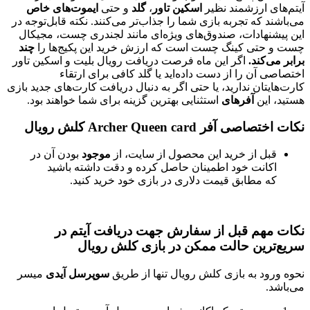
 ارزشمند نظیر
اسکین تاور
،
گلد
و حتی
ایموت‌های خاص
که تجربه بازی شما را جذاب‌تر می‌کنند. نکته قابل‌توجه در
هادات، صندوق‌های ویژه‌ای مانند لجندری چست، مجیکال
تی کینگ چست است که ارزش خرید این پکیج‌ها را
چند
کند.
اگر این ماه فرصت دریافت رویال بلیت و اسکین تاور
آن را از دست داده‌اید یا گلد کافی برای ارتقاء
ان ندارید، یا حتی اگر به دنبال دریافت کارت‌های جدید بازی
ین
آفرهای
استثنایی بهترین گزینه برای شما خواهند بود.
ر Archer Queen card کلش رویال
ل از خرید این محصول از سایت، از
موجود
بودن آن در
انت خود اطمینان حاصل کرده و دقت داشته باشید
 مطابق قیمت دلاری در بازی خود خرید کنید.
هم قبل از سفارش جهت دریافت آیتم در
رین حالت ممکن در بازی کلش رویال
د به بازی کلش رویال تنها از طریق
سوپرسل آیدی
میسر