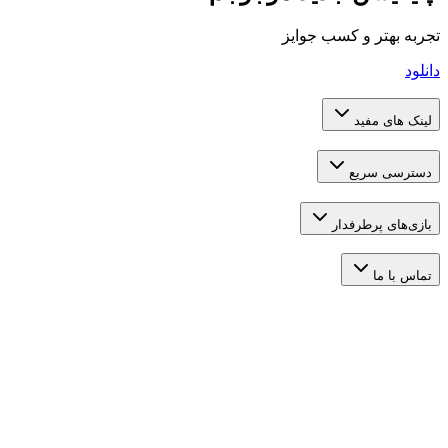
تر و کسب جوایز
 مفید
 سریع
 پرطرفدار
ما