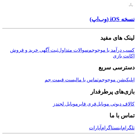
ی مفید
مد با موجوجم
سوالات متداول
ثبت آگهی خرید و فروش
زی
ی سریع
ن موجوجم
تماس با ما
لیست قیمت جم
ی پرطرفدار
وتی موبایل
فری فایر
موبایل لجندز
 ما
نستاگرام
آپارات