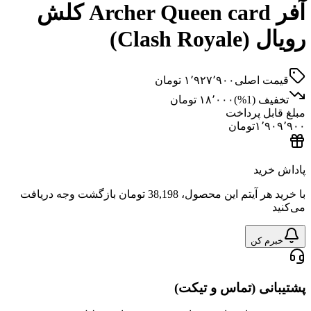
آفر Archer Queen card کلش
Clash R)
 اصلی
۱٬۹۲۷٬۹۰۰
تومان
ف (
1
%)
۱۸٬۰۰۰
تومان
ل پرداخت
۱٬
تومان
ید
هر آیتم این محصول،
38,198 تومان
بازگشت وجه دریافت
 کن
ی (تماس و تیکت)