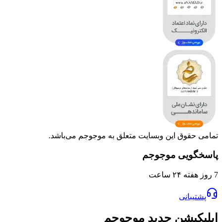
وق این وبسایت متعلق به موجوجم می‌باشد.
یی موجوجم
انی
یشن جدید موجوجم