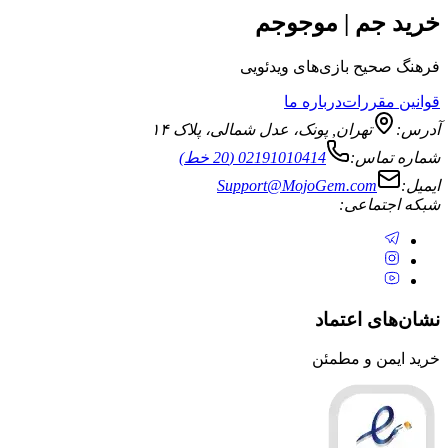
جم | موجوجم
یح بازی‌های ویدئویی
قررات
درباره ما
تهران
,
پونک، عدل شمالی، پلاک ۱۴
ماس:
02191010414 (20 خط)
Support@MojoGem.com
تماعی:
ی اعتماد
ن و مطمئن