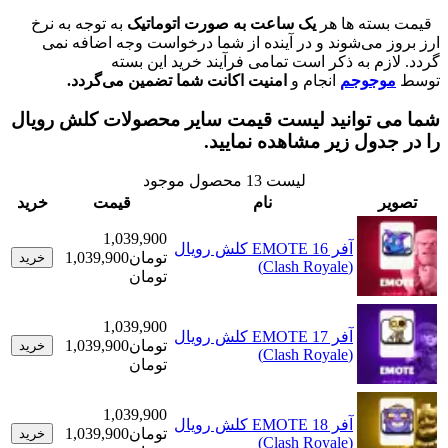
ته ها هر
یک ساعت به صورت اتوماتیک
به توجه به نرخ
 می‌شوند و در آینده از شما درخواست وجه اضافه نمی
زم به ذکر است تمامی فرآیند خرید این بسته
وجوجم
انجام و
امنیت اکانت شما تضمین می‌گردد.
 توانید لیست قیمت سایر محصولات کلش رویال
دول زیر مشاهده نمایید.
لیست
13
محصول موجود
ر
نام
قیمت
خرید
1,039,900
آفر EMOTE 16 کلش رویال
تومان
1,039,900
خرید
(Clash Royale)
تومان
1,039,900
آفر EMOTE 17 کلش رویال
تومان
1,039,900
خرید
(Clash Royale)
تومان
1,039,900
آفر EMOTE 18 کلش رویال
تومان
1,039,900
خرید
(Clash Royale)