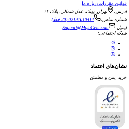
قررات
درباره ما
تهران
,
پونک، عدل شمالی، پلاک ۱۴
ماس:
02191010414 (20 خط)
Support@MojoGem.com
تماعی:
ی اعتماد
ن و مطمئن