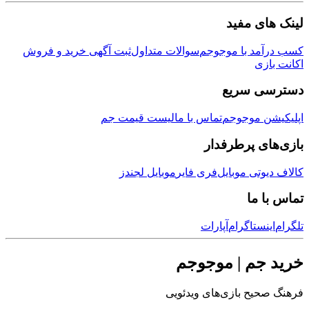
ی مفید
مد با موجوجم
سوالات متداول
ثبت آگهی خرید و فروش
زی
ی سریع
ن موجوجم
تماس با ما
لیست قیمت جم
ی پرطرفدار
وتی موبایل
فری فایر
موبایل لجندز
 ما
نستاگرام
آپارات
جم | موجوجم
یح بازی‌های ویدئویی