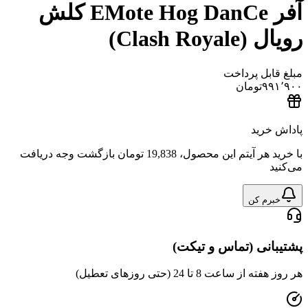
آفر EMote Hog DanCe کلش
Clash R)
ل پرداخت
تومان
ید
هر آیتم این محصول،
19,838 تومان
بازگشت وجه دریافت
 کن
ی (تماس و تیکت)
عت 8 تا 24 (حتی روزهای تعطیل)