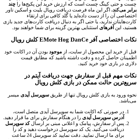
تی کینگ چست است که ارزش خرید این پکیج‌ها را
چند
کند.
اگر این ماه فرصت دریافت رویال بلیت و اسکین تاور
آن را از دست داده‌اید یا گلد کافی برای ارتقاء
ان ندارید، یا حتی اگر به دنبال دریافت کارت‌های جدید بازی
ین
آفرهای
استثنایی بهترین گزینه برای شما خواهند بود.
ر EMote Hog DanCe کلش رویال
رید این محصول از سایت، از
موجود
بودن آن در اکانت خود
 حاصل کرده و دقت داشته باشید که مطابق قیمت
 بازی خود خرید کنید.
هم قبل از سفارش جهت دریافت آیتم در
رین حالت ممکن در بازی کلش رویال
د به بازی کلش رویال تنها از طریق
سوپرسل آیدی
میسر
 صورتی که اکانت شما به سوپرسل آیدی متصل است،
رس
سوپرسل آیدی
را در هنگام سفارش برای ما قرار دهید.
 از سفارش، پیامک و اعلانی مبنی بر ارسال
کد سوپرسل
یافت می‌کنید. یک کد سوپرسل درخواست دهید و کد را
برای ما ارسال نمایید. دقت نمایید کد سوپرسل 24 ساعت