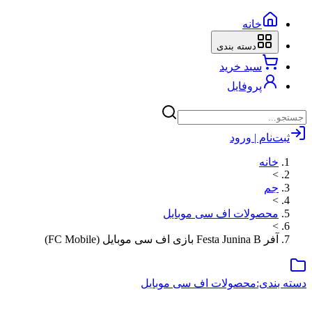
خانه
دسته بندی
سبد خرید
پروفایل
ثبت‌نام | ورود
خانه
>
جم
>
محصولات اف سی موبایل
>
آفر Festa Junina B بازی اف سی موبایل (FC Mobile)
دسته بندی:
محصولات اف سی موبایل