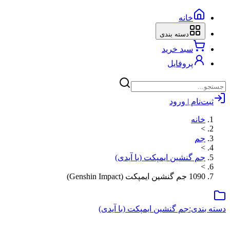
خانه
دسته بندی
سبد خرید
پروفایل
ثبت‌نام | ورود
خانه
>
جم
>
جم گنشین ایمپکت (با آیدی)
>
1090 جم گنشین ایمپکت (Genshin Impact)
دسته بندی:
جم گنشین ایمپکت (با آیدی)