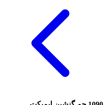
1090 جم گنشین ایمپکت