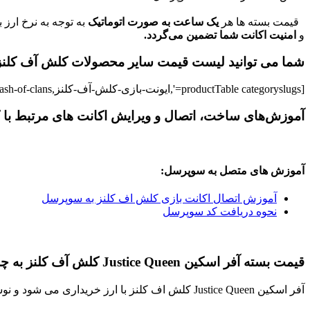
قیمت بسته ها هر
یک ساعت به صورت اتوماتیک
به توجه به نرخ ارز 
و
امنیت اکانت شما تضمین می‌گردد.
شما می توانید لیست قیمت سایر محصولات کلش آف کلنز ر
[productTable categoryslugs=',ایونت-بازی-کلش-آف-کلنز,golden-pass-clash-of-clans,golden-pass-clash-of-clans,جم-آیدی-کلش-اف-کلنز,جم-کلش-آف-کلنز,' stock='false' hasbutton='true']
آموزش‌های ساخت، اتصال و ویرایش اکانت های مرتبط با 
آموزش های متصل به سوپرسل:
آموزش اتصال اکانت بازی کلش اف کلنز به سوپرسل
نحوه دریافت کد سوپرسل
قیمت بسته آفر اسکین Justice Queen کلش آف کلنز به چه چیزی بستگی دارد؟
آفر اسکین Justice Queen کلش اف کلنز با ارز خریداری می شود و نوسانات ارزی تاثیر مستقیمی بر