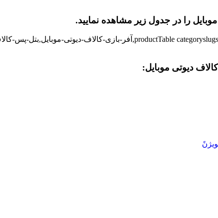
ایل را در جدول زیر مشاهده نمایید.
[tegoryslugs=',double-cp-codm,item-prime-codm,odm-weekly-and-monthly-offer
الاف دیوتی موبایل:
ویژن