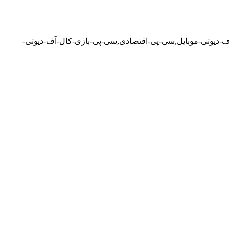
productTable ca,آفر-بازی-کالاف-دیوتی-موبایل,بتل-پس-کالاف-دیوتی-موبایل,سی-پی-اقتصادی,سی-پی-بازی-کال-آف-دیوتی-