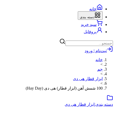
خانه
دسته بندی
سبد خرید
پروفایل
ثبت‌نام | ورود
خانه
>
جم
>
ابزار قطار هی دی
>
100 شمش آهن (ابزار قطار) هی دی (Hay Day)
دسته بندی:
ابزار قطار هی دی