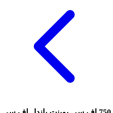
750 اف سی پوینت باندل اف سی