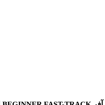
آفر BEGINNER FAST-TRACK اف سی موبایل (FC Mobile)