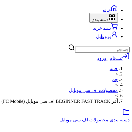
خانه
دسته بندی
سبد خرید
پروفایل
ثبت‌نام | ورود
خانه
>
جم
>
محصولات اف سی موبایل
>
آفر BEGINNER FAST-TRACK اف سی موبایل (FC Mobile)
دسته بندی:
محصولات اف سی موبایل