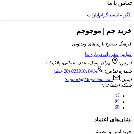
تماس با ما
تلگرام
اینستاگرام
آپارات
خرید جم | موجوجم
فرهنگ صحیح بازی‌های ویدئویی
قوانین مقررات
درباره ما
آدرس:
تهران
,
پونک، عدل شمالی، پلاک ۱۴
شماره تماس:
02191010414 (20 خط)
ایمیل:
Support@MojoGem.com
شبکه اجتماعی:
نشان‌های اعتماد
خرید ایمن و مطمئن