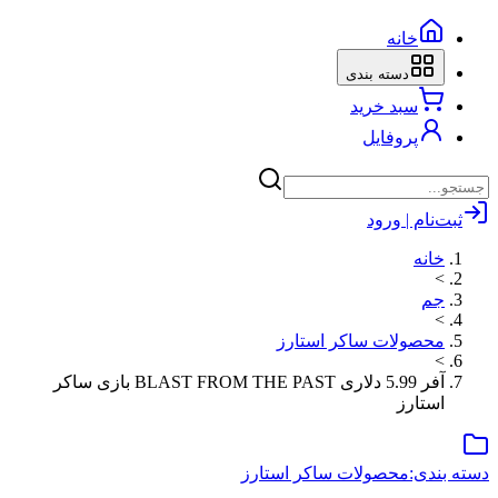
خانه
دسته بندی
سبد خرید
پروفایل
ثبت‌نام | ورود
خانه
>
جم
>
محصولات ساکر استارز
>
آفر 5.99 دلاری BLAST FROM THE PAST بازی ساکر
استارز
دسته بندی:
محصولات ساکر استارز