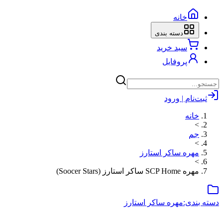
خانه
دسته بندی
سبد خرید
پروفایل
ثبت‌نام | ورود
خانه
>
جم
>
مهره ساکر استارز
>
مهره SCP Home ساکر استارز (Soocer Stars)
دسته بندی:
مهره ساکر استارز