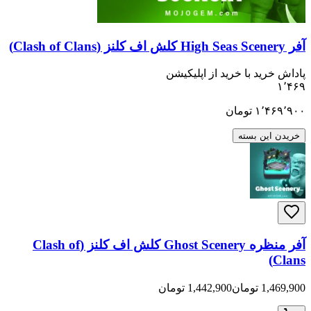
ید با خرید از اپلیکیشن
۱٬
تومان
ن بسته
آفر منظره Ghost Scenery کلش اف کلنز (Clash of
ان
1,442,900 تومان