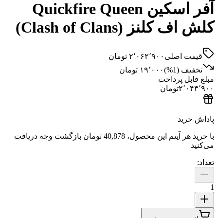
آفر اسکین Quickfire Queen
لنز (Clash of Clans)
 اصلی
۲٬۰۶۲٬۹۰۰
تومان
ف (
1
%)
۱۹٬۰۰۰
تومان
ل پرداخت
۲٬
تومان
ید
هر آیتم این محصول،
40,878 تومان
بازگشت وجه دریافت