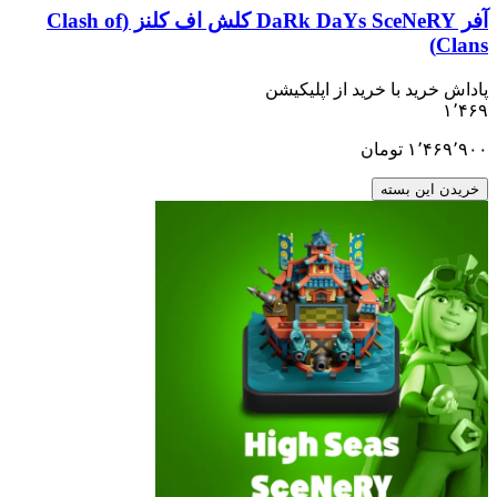
آفر DaRk DaYs SceNeRY کلش اف کلنز (Clash of
ید با خرید از اپلیکیشن
۱٬
تومان
ن بسته