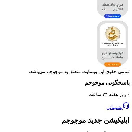
وق این وبسایت متعلق به موجوجم می‌باشد.
یی موجوجم
انی
یشن جدید موجوجم