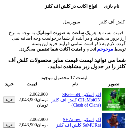
ازی
انواع اکانت در کلش اف کلنز
کلنز
سوپرسل
ته ها هر
یک ساعت به صورت اتوماتیک
به توجه به نرخ
 می‌شوند و در آینده از شما درخواست وجه اضافه نمی
زم به ذکر است تمامی فرآیند خرید این بسته
وجوجم
انجام و
امنیت اکانت شما تضمین می‌گردد.
 توانید لیست قیمت سایر محصولات کلش آف
 در جدول زیر مشاهده نمایید.
لیست
17
محصول موجود
ر
نام
قیمت
خرید
2,062,900
آفر اسکین SKeletoN
تومان
2,043,900
CHaMpiON کلش اف کلنز
خرید
(Clash of Clans)
تومان
2,062,900
آفر اسکین SHAdow
تومان
2,043,900
SaMURai کلش اف کلنز
خرید