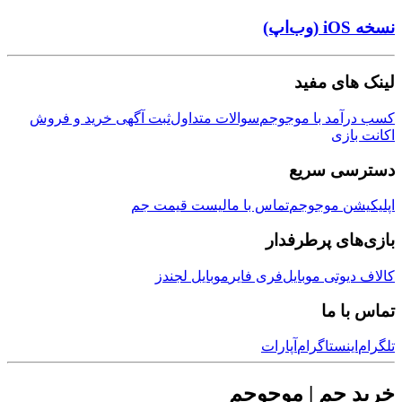
ی مفید
مد با موجوجم
سوالات متداول
ثبت آگهی خرید و فروش
زی
ی سریع
ن موجوجم
تماس با ما
لیست قیمت جم
ی پرطرفدار
وتی موبایل
فری فایر
موبایل لجندز
 ما
نستاگرام
آپارات
جم | موجوجم