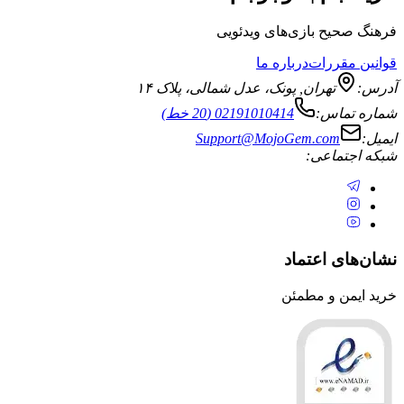
یح بازی‌های ویدئویی
قررات
درباره ما
تهران
,
پونک، عدل شمالی، پلاک ۱۴
ماس:
02191010414 (20 خط)
Support@MojoGem.com
تماعی:
ی اعتماد
ن و مطمئن