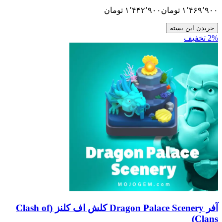
۱٬
تومان
۱٬۴۴۲٬۹۰۰
تومان
ن بسته
آفر Dragon Palace Scenery کلش اف کلنز (Clash of