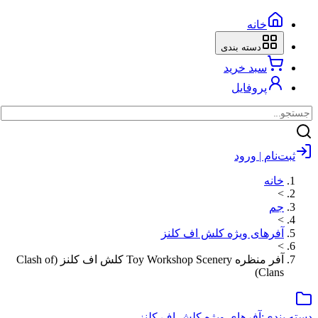
خانه
دسته بندی
سبد خرید
پروفایل
ام | ورود
نه
رهای ویژه کلش اف کلنز
آفر منظره Toy Workshop Scenery کلش اف کلنز (Clash of
Cla
ی:
آفرهای ویژه کلش اف کلنز