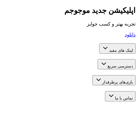
یشن جدید موجوجم
تر و کسب جوایز
 مفید
 سریع
 پرطرفدار
ما