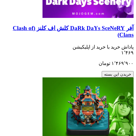
آفر DaRk DaYs SceNeRY کلش اف کلنز (Clash of
ید با خرید از اپلیکیشن
۱٬
تومان
ن بسته