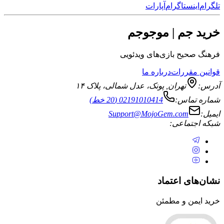
نستاگرام
آپارات
جم | موجوجم
یح بازی‌های ویدئویی
قررات
درباره ما
تهران
,
پونک، عدل شمالی، پلاک ۱۴
ماس:
02191010414 (20 خط)
Support@MojoGem.com
تماعی:
ی اعتماد
ن و مطمئن