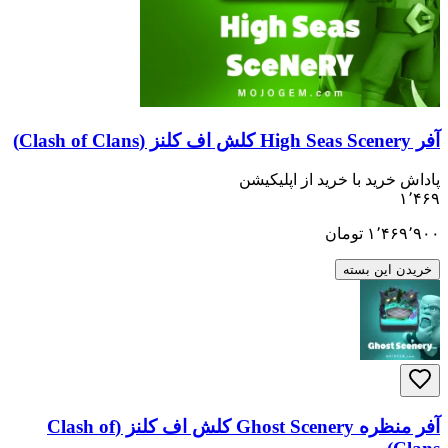
ید با خرید از اپلیکیشن
۱٬
تومان
ن بسته
آفر منظره Ghost Scenery کلش اف کلنز (Clash of