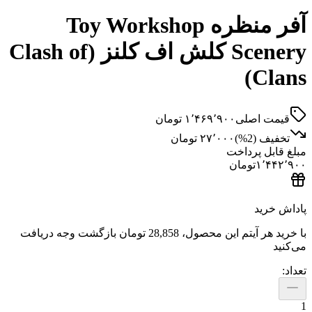
آفر منظره Toy Workshop
Scenery کلش اف کلنز (Clash of
C
 اصلی
۱٬۴۶۹٬۹۰۰
تومان
ف (
2
%)
۲۷٬۰۰۰
تومان
ل پرداخت
۱٬
تومان
ید
هر آیتم این محصول،
28,858 تومان
بازگشت وجه دریافت