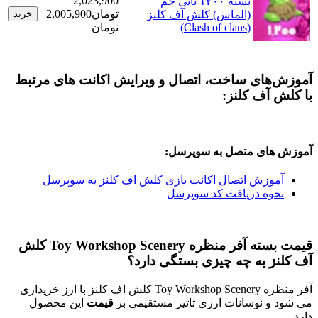
2,023,900
بسته ۱۲۰۰ تایی جم
تومان
2,005,900
(الماس) کلش آف کلنز
خرید
(Clash of clans)
تومان
های ساخت، اتصال و ویرایش اکانت های مرتبط
آف کلنز:
ای متصل به سوپرسل:
وزش اتصال اکانت بازی کلش اف کلنز به سوپرسل
وه دریافت کد سوپرسل
قیمت بسته آفر منظره Toy Workshop Scenery کلش
 به چه چیزی بستگی دارد؟
آفر منظره Toy Workshop Scenery کلش اف کلنز با ارز خریداری
 نوسانات ارزی تاثیر مستقیمی بر
قیمت
این محصول