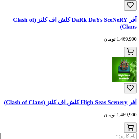
آفر DaRk DaYs SceNeRY کلش اف کلنز (Clash of
ان
ان