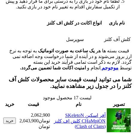
فاً نام خود در بازی را به درستی برای ما قرار دهید و پیش
 تکمیل سفارش اقدام به تغییر نام خود در بازی نکنید.
ازی
انواع اکانت در کلش اف کلنز
کلنز
سوپرسل
ته ها هر
یک ساعت به صورت اتوماتیک
به توجه به نرخ
 می‌شوند و در آینده از شما درخواست وجه اضافه نمی
زم به ذکر است تمامی فرآیند خرید این بسته
وجوجم
انجام و
امنیت اکانت شما تضمین می‌گردد.
 توانید لیست قیمت سایر محصولات کلش آف
 در جدول زیر مشاهده نمایید.
لیست
17
محصول موجود
ر
نام
قیمت
خرید
2,062,900
آفر اسکین SKeletoN
تومان
2,043,900
CHaMpiON کلش اف کلنز
خرید
(Clash of Clans)
تومان