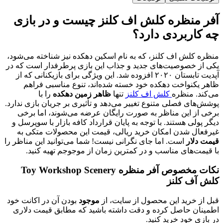
نظره کلش اف کلنز چیست و در بازی
ربردی دارد؟
ش اف کلنز، که به نام اسکین دهکده نیز شناخته می‌شود،
صوصیت‌های جدید و جذاب این بازی پرطرفدار است که در
آپدیت تابستان ۲۰۲۰ افزوده شد. این ویژگی برای بازیکنانی که از
واخت دهکده خود خسته شده‌اند، تنوع مناسبی فراهم
منظره
کلش اف کلنز
تنها
ظاهر زمین دهکده
را با
 فصلی متنوع تغییر می‌دهد و تأثیری بر جریان بازی ندارد.
این مناظر به صورت رایگان عرضه می‌شوند، اما برخی
 هستند. با توجه به پایان قرارداد کافه بازار با سوپرسل و
شدن امکان خرید ریالی، قیمت این محصولات متکی به
ر
است. اما جای نگرانی نیست! شما می‌توانید این مناظر را
های مناسب و در کمترین زمان از موجوجم تهیه کنید.
نکات مخصوص آفر منظره Toy Workshop Scenery
 کلنز
رید این محصول از سایت، از
موجود
بودن آن در اکانت خود
حاصل کرده و دقت داشته باشید که مطابق قیمت دلاری
خود خرید کنید.