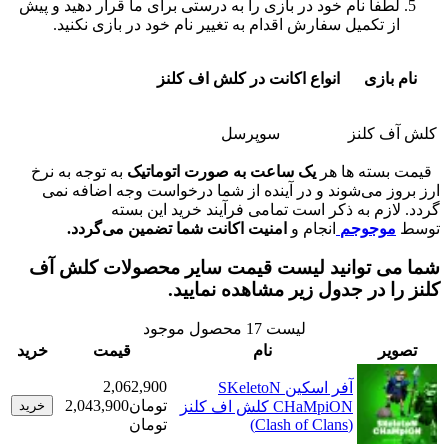
فاً نام خود در بازی را به درستی برای ما قرار دهید و پیش
 تکمیل سفارش اقدام به تغییر نام خود در بازی نکنید.
ازی
انواع اکانت در کلش اف کلنز
کلنز
سوپرسل
ته ها هر
یک ساعت به صورت اتوماتیک
به توجه به نرخ
 می‌شوند و در آینده از شما درخواست وجه اضافه نمی
زم به ذکر است تمامی فرآیند خرید این بسته
وجوجم
انجام و
امنیت اکانت شما تضمین می‌گردد.
 توانید لیست قیمت سایر محصولات کلش آف
 در جدول زیر مشاهده نمایید.
لیست
17
محصول موجود
ر
نام
قیمت
خرید
2,062,900
آفر اسکین SKeletoN
تومان
2,043,900
CHaMpiON کلش اف کلنز
خرید
(Clash of Clans)
تومان