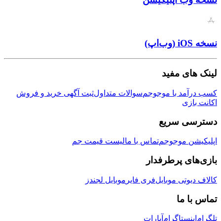
ی مفید
مد با موجوجم
سوالات متداول
ثبت آگهی خرید و فروش
زی
ی سریع
ن موجوجم
تماس با ما
لیست قیمت جم
ی پرطرفدار
وتی موبایل
فری فایر
موبایل لجندز
 ما
نستاگرام
آپارات