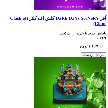
آفر DaRk DaYs SceNeRY کلش اف کلنز (Clash of
ید با خرید از اپلیکیشن
۱٬
تومان
ن بسته