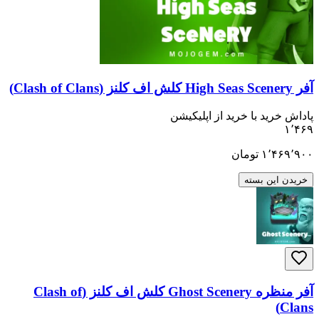
ید با خرید از اپلیکیشن
۱٬
تومان
ن بسته
آفر منظره Ghost Scenery کلش اف کلنز (Clash of