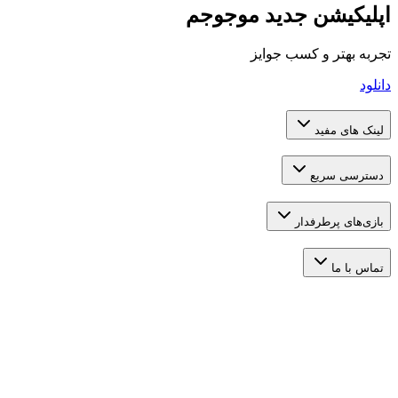
یشن جدید موجوجم
تر و کسب جوایز
 مفید
 سریع
 پرطرفدار
ما