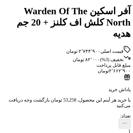
آفر اسکین Warden Of The
North کلش اف کلنز + 20 جم
 اصلی
۲٬۷۴۴٬۹۰۰
تومان
ف (
3
%)
۸۲٬۰۰۰
تومان
ل پرداخت
۲٬
تومان
ید
هر آیتم این محصول،
53,258 تومان
بازگشت وجه دریافت