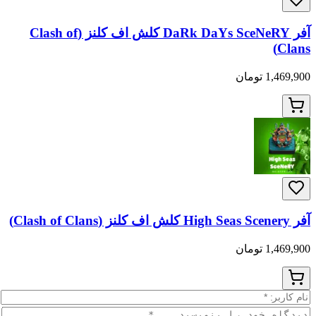
آفر DaRk DaYs SceNeRY کلش اف کلنز (Clash of
ان
ان