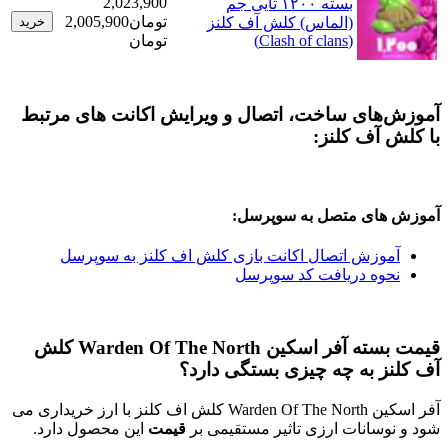
2,023,900
بسته ۱۲۰۰ تایی جم
تومان
2,005,900
(الماس) کلش آف کلنز
خرید
(Clash of clans)
تومان
های ساخت، اتصال و ویرایش اکانت های مرتبط
آف کلنز:
ای متصل به سوپرسل:
وزش اتصال اکانت بازی کلش اف کلنز به سوپرسل
وه دریافت کد سوپرسل
قیمت بسته آفر اسکین Warden Of The North کلش
 به چه چیزی بستگی دارد؟
آفر اسکین Warden Of The North کلش اف کلنز با ارز خریداری می
سانات ارزی تاثیر مستقیمی بر
قیمت
این محصول دارد.