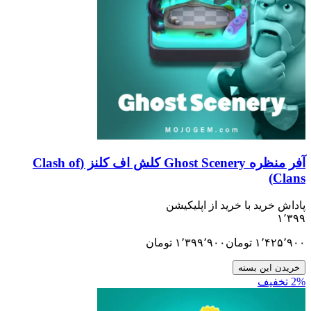
آفر منظره Ghost Scenery کلش اف کلنز (Clash of
Clans)
پاداش خرید با خرید از اپلیکیشن
۱٬۳۹۹
۱٬۴۲۵٬۹۰۰
تومان
۱٬۳۹۹٬۹۰۰
تومان
خریدن این بسته
2% تخفیف