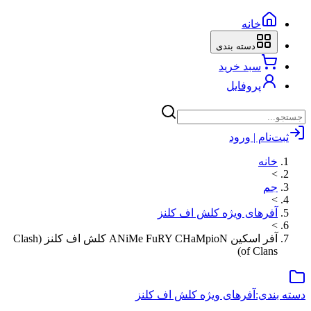
خانه
دسته بندی
سبد خرید
پروفایل
ثبت‌نام | ورود
خانه
>
جم
>
آفرهای ویژه کلش اف کلنز
>
آفر اسکین ANiMe FuRY CHaMpioN کلش اف کلنز (Clash
of Clans)
دسته بندی:
آفرهای ویژه کلش اف کلنز