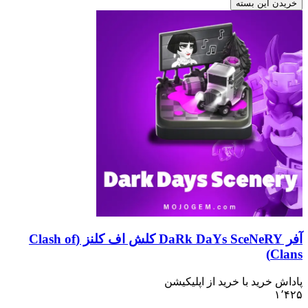
خریدن این بسته
آفر DaRk DaYs SceNeRY کلش اف کلنز (Clash of
Clans)
پاداش خرید با خرید از اپلیکیشن
۱٬۴۲۵