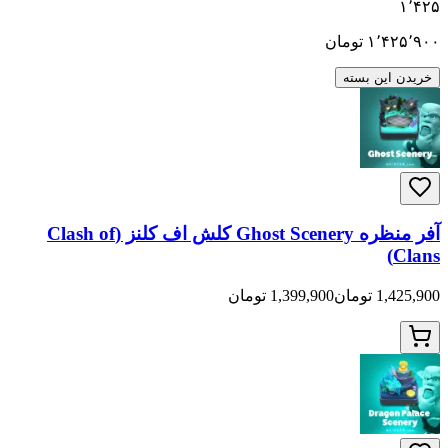
۱٬۴۲۵
۱٬۴۲۵٬۹۰۰
تومان
خریدن این بسته
آفر منظره Ghost Scenery کلش اف کلنز (Clash of
Clans)
1,425,900 تومان
1,399,900 تومان