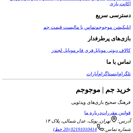
اکانت بازی
دسترسی سریع
اپلیکیشن موجوجم
تماس با ما
لیست قیمت جم
بازی‌های پرطرفدار
کالاف دیوتی موبایل
فری فایر
موبایل لجندز
تماس با ما
تلگرام
اینستاگرام
آپارات
خرید جم | موجوجم
فرهنگ صحیح بازی‌های ویدئویی
قوانین مقررات
درباره ما
آدرس:
تهران
,
پونک، عدل شمالی، پلاک ۱۴
شماره تماس:
02191010414 (20 خط)