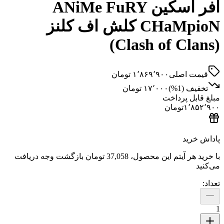
آفر اسکین ANiMe FuRY
CHaMpioN کلش اف کلنز
(Clash of Clans)
قیمت اصلی
۱٬۸۶۹٬۹۰۰
تومان
تخفیف (
1
%)
۱۷٬۰۰۰
تومان
مبلغ قابل پرداخت
۱٬۸۵۲٬۹۰۰
تومان
پاداش خرید
با خرید هر آیتم این محصول،
37,058 تومان
بازگشت وجه دریافت
می‌کنید
تعداد:
1