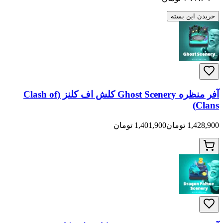
خریدن این بسته
آفر منظره Ghost Scenery کلش اف کلنز (Clash of
Clans)
1,428,900 تومان
1,401,900 تومان