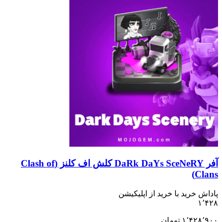
آفر DaRk DaYs SceNeRY کلش اف کلنز (Clash of
Clans)
پاداش خرید با خرید از اپلیکیشن
۱٬۴۲۸
۱٬۴۲۸٬۹۰۰
تومان