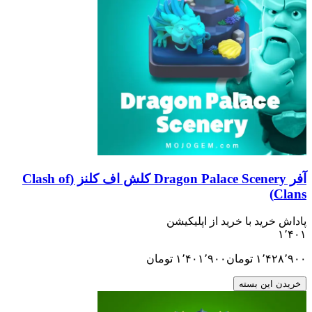
آفر Dragon Palace Scenery کلش اف کلنز (Clash of
Clans)
پاداش خرید با خرید از اپلیکیشن
۱٬۴۰۱
۱٬۴۲۸٬۹۰۰
تومان
۱٬۴۰۱٬۹۰۰
تومان
خریدن این بسته