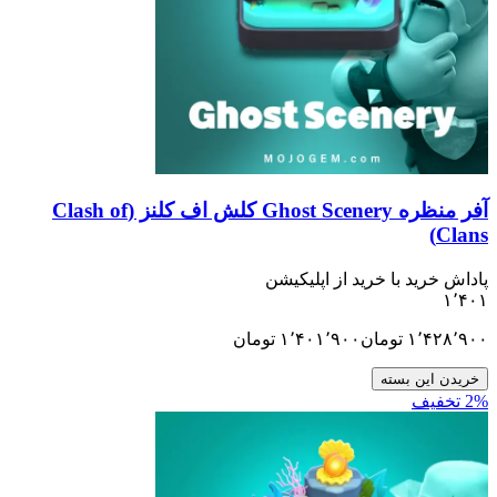
آفر منظره Ghost Scenery کلش اف کلنز (Clash of
Clans)
پاداش خرید با خرید از اپلیکیشن
۱٬۴۰۱
۱٬۴۲۸٬۹۰۰
تومان
۱٬۴۰۱٬۹۰۰
تومان
خریدن این بسته
2% تخفیف