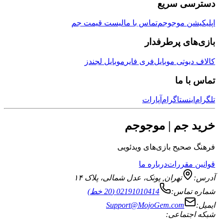
دسترسی سریع
اپلیکیشن موجوجم
تماس با ما
لیست قیمت جم
بازی‌های پرطرفدار
کالاف دیوتی موبایل
فری فایر
موبایل لجندز
تماس با ما
تلگرام
اینستاگرام
آپارات
خرید جم | موجوجم
فرهنگ صحیح بازی‌های ویدئویی
قوانین مقررات
درباره ما
آدرس:
تهران
,
پونک، عدل شمالی، پلاک ۱۴
شماره تماس:
02191010414 (20 خط)
ایمیل:
Support@MojoGem.com
شبکه اجتماعی: