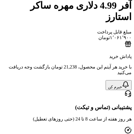
آفر 4.99 دلاری مهره ساکر
رز
ل پرداخت
۱٬
تومان
ید
هر آیتم این محصول،
21,238 تومان
بازگشت وجه دریافت
 کن
ی (تماس و تیکت)
عت 8 تا 24 (حتی روزهای تعطیل)