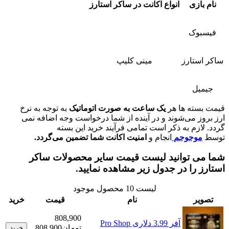
زی
انواع اکانت در ساکر استارز
وک
تارز
مینی کلیپ
ل
ته ها هر
یک ساعت به صورت اتوماتیک
به توجه به نرخ
 می‌شوند و در آینده از شما درخواست وجه اضافه نمی
زم به ذکر است تمامی فرآیند خرید این بسته
وجوجم
انجام و
امنیت اکانت شما تضمین می‌گردد.
 توانید لیست قیمت سایر محصولات ساکر
را در جدول زیر مشاهده نمایید.
لیست
10
محصول موجود
ر
نام
قیمت
خرید
808,900
آفر 3.99 دلاری Pro Shop
تومان
808,900
خرید