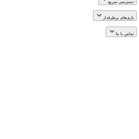
 سریع
 پرطرفدار
ما