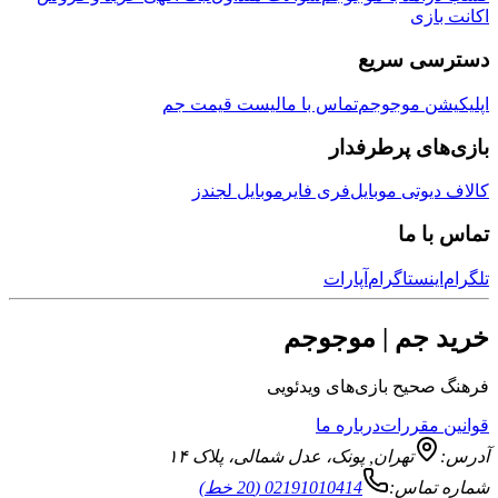
زی
ی سریع
ن موجوجم
تماس با ما
لیست قیمت جم
ی پرطرفدار
وتی موبایل
فری فایر
موبایل لجندز
 ما
نستاگرام
آپارات
جم | موجوجم
یح بازی‌های ویدئویی
قررات
درباره ما
تهران
,
پونک، عدل شمالی، پلاک ۱۴
ماس:
02191010414 (20 خط)