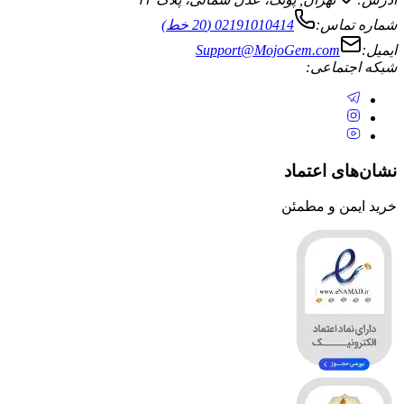
ماس:
02191010414 (20 خط)
Support@MojoGem.com
تماعی:
ی اعتماد
ن و مطمئن