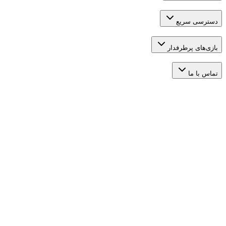
 سریع
 پرطرفدار
ما