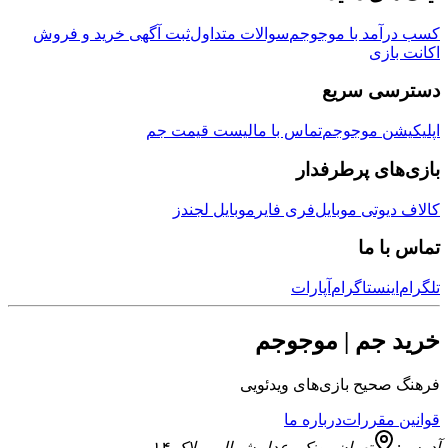
مد با موجوجم
سوالات متداول
ثبت آگهی خرید و فروش
زی
ی سریع
ن موجوجم
تماس با ما
لیست قیمت جم
ی پرطرفدار
وتی موبایل
فری فایر
موبایل لجندز
 ما
نستاگرام
آپارات
جم | موجوجم
یح بازی‌های ویدئویی
قررات
درباره ما
تهران
,
پونک، عدل شمالی، پلاک ۱۴