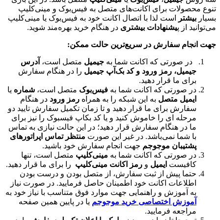
ولات برای اکانت‌های متصل به فیس‌بوک و مینی‌کلیپ
شتر
است لذا با اتصال اکانت خود به فیس‌بوک یا مینی‌کلیپ
از پ
یشنهادات بیشتری
در هنگام خرید بهره‌مند شوید.
ام سفارش در سریع‌ترین حالت ممکن:
 صورتی که اکانت شما به
جیمیل
متصل است،
آدرس
میل، رمز ورود و کد بک‌آپ جیمیل
را در هنگام سفارش
ای ما قرار دهید.
 صورتی که اکانت شما به
فیس‌بوک
متصل است،
شماره
یا
میل متصل
به این شبکه را به همراه
رمز ورود
در هنگام
ارش برای ما قرار دهید و تا زمان تکمیل سفارش تایید دو
حله ای را خاموش کنید و یا کد بکاپ فیسبوک را نیز برای
 در هنگام سفارش قرار دهید؛ در این حالت نیازی به تماس
 شما نمی‌باشد. در غیر این صورت
منتظر تماس اپراتورهای
تیبان موجوجم
جهت انجام سفارش خود باشید.
 صورتی که اکانت شما به
مینی‌کلیپ
متصل است، تنها
فیست
ایمیل
و
رمز اکانت مینی‌کلیپ
را برای ما قرار دهید.
ما پیش از ثبت سفارش، از متصل بودن و درست بودن
لاعات اکانت خود اطمینان حاصل فرمایید. در صورت نیاز
 آموزش و راهنمایی جهت موارد فوق متناسب با نیاز خود به
وزش اختصاصی خرید موجوجم
یا در پایین همین صفحه
اجعه فرمایید.