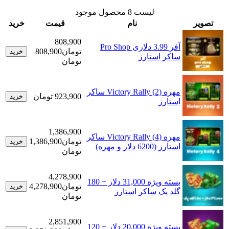
لیست
8
محصول موجود
ر
نام
قیمت
خرید
808,900
آفر 3.99 دلاری Pro Shop
تومان
808,900
خرید
ساکر استارز
تومان
مهره Victory Rally (2) ساکر
923,900 تومان
خرید
استارز
1,386,900
مهره Victory Rally (4) ساکر
تومان
1,386,900
خرید
استارز (6200 دلار و مهره)
تومان
4,278,900
بسته ویژه 31,000 دلار + 180
تومان
4,278,900
خرید
گلد پک ساکر استارز
تومان
2,851,900
بسته ویژه 20,000 دلار + 120