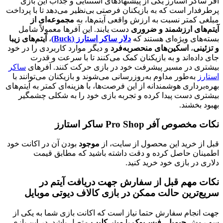
 استارز یکی از پیشنهادهای استثنایی و جذاب این بازی
 است که به بازیکنان فرصتی بی‌نظیر می‌دهد تا با پرداخت
تر نسبت به ارزش واقعی آیتم‌ها، به
مجموعه‌ای از
 ارزشمند و ضروری
دست یابند. این آفرها معمولاً شامل
 ویژه‌ای هستند که
دلار ساکر استارز (Buck)
،
آیتم‌های زیبا
اسکین‌های منحصربه‌فرد
و دیگر موارد کاربردی را در خود
‌اند و به بازیکنان کمک می‌کنند تا با سرعت و قدرت
در مسیر پیشرفت خود در بازی حرکت کنند. آفرهای
ساکر
‌طور مداوم به‌روزرسانی می‌شوند و بازیکنان می‌توانند با
ری هوشمندانه از این فرصت‌ها، با هزینه‌ای کمتر به آیتم‌های
ست پیدا کرده و تجربه بازی خود را به شکلی چشمگیر
شند.
ر Pro Shop ساکر استارز
رید این محصول از سایت، از
موجود
بودن آن در اکانت خود
 حاصل کرده و دقت داشته باشید که مطابق قیمت
 بازی خود خرید کنید.
هم قبل از سفارش جهت دریافت آیتم در
ین حالت ممکن در بازی کالاف دیوتی موبایل
م سفارش حتما نیاز است که اکانت بازی شما به یکی از
ش
جیمیل
،
فیس‌بوک
یا
مینی‌کلیپ
متصل باشد. در این بازی