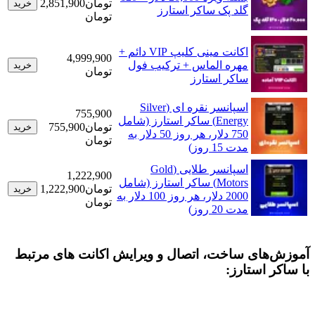
تومان
2,851,900
خرید
گلد پک ساکر استارز
تومان
اکانت مینی کلیپ VIP دائم +
4,999,900
مهره الماس + ترکیب فول
خرید
تومان
ساکر استارز
اسپانسر نقره ای (Silver
755,900
Energy) ساکر استارز (شامل
تومان
755,900
خرید
750 دلار، هر روز 50 دلار به
تومان
مدت 15 روز)
اسپانسر طلایی (Gold
1,222,900
Motors) ساکر استارز (شامل
تومان
1,222,900
خرید
2000 دلار، هر روز 100 دلار به
تومان
مدت 20 روز)
های ساخت، اتصال و ویرایش اکانت های مرتبط
 استارز: