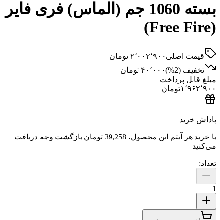
بسته 1060 جم (الماس) فری فایر
 اصلی
۲٬۰۰۲٬۹۰۰
تومان
ف (
2
%)
۴۰٬۰۰۰
تومان
ل پرداخت
۱٬
تومان
ید
هر آیتم این محصول،
39,258 تومان
بازگشت وجه دریافت