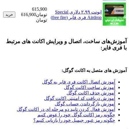
615,900
ایونت ۲.۹۹ دلاری Special
تومان
616,900
خرید
Airdrop فری فایر (free fire)
تومان
های ساخت، اتصال و ویرایش اکانت های مرتبط
فایر:
ای متصل به اکانت گوگل:
وزش اتصال اکانت فری فایر به گوگل
وزش ساخت اکانت گوگل
وزش حذف اکانت گوگل
وزش دریافت کد امنیتی اکانت گوگل
وزش بازگرداندن حساب گوگل
وزش فعال کردن تایید دو مرحله ای در اکانت گوگل
ونه رمز اکانت گوگل خود را عوض کنیم
ونه رمز عبور جیمیل خود را بازیابی کنیم؟