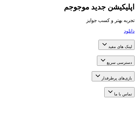
یشن جدید موجوجم
تر و کسب جوایز
 مفید
 سریع
 پرطرفدار
ما