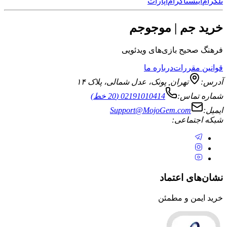
نستاگرام
آپارات
جم | موجوجم
یح بازی‌های ویدئویی
قررات
درباره ما
تهران
,
پونک، عدل شمالی، پلاک ۱۴
ماس:
02191010414 (20 خط)
Support@MojoGem.com
تماعی:
ی اعتماد
ن و مطمئن