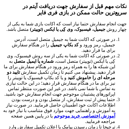
هم قبل از سفارش جهت دریافت آیتم در
ین حالت ممکن در بازی فری فایر
م سفارش حتما نیاز است که اکانت بازی شما به یکی از
وش
جیمیل، فیسبوک، وی کِی یا ایکس (توییتر)
متصل باشد.
 صورتی که اکانت شما به جیمیل متصل است، آدرس
میل، رمز ورود و
کد بکاپ جیمیل
را در هنگام سفارش
ای ما قرار دهید.
 صورتی که اکانت شما به یکی از سه روش فیسبوک، وی
ی یا ایکس (توییتر) متصل است،
شماره یا ایمیل متصل
به
ن شبکه ها را به همراه رمز ورود در هنگام سفارش برای ما
ار دهید. پیشنهاد می کنیم تا زمان تکمیل سفارش
تایید دو
حله ای را خاموش کنید
و یا کد بکاپ فیسبوک یا توییتر را
ز برای ما در هنگام سفارش قرار دهید؛ در این حالت نیازی
 تماس با شما نمی باشد. در غیر این صورت منتظر تماس
راتورهای پشتیبان موجوجم جهت انجام سفارش خود باشید.
ما پیش از ثبت سفارش، از متصل بودن و درست بودن
لاعات اکانت خود اطمینان حاصل فرمایید. در صورت نیاز
 آموزش و راهنمایی جهت موارد فوق متناسب با نیاز خود به
وزش اختصاصی خرید موجوجم
یا در پایین همین صفحه
اجعه فرمایید.
جیحا تا زمان رسیدن پیامک یا اعلان تکمیل سفارش وارد