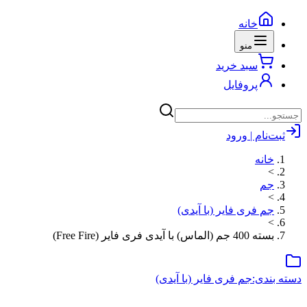
خانه
منو
سبد خرید
پروفایل
ثبت‌نام | ورود
خانه
>
جم
>
جم فری فایر (با آیدی)
>
بسته 400 جم (الماس) با آیدی فری فایر (Free Fire)
دسته بندی:
جم فری فایر (با آیدی)