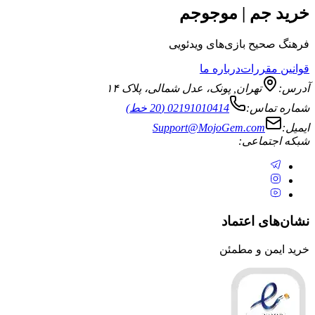
جم | موجوجم
یح بازی‌های ویدئویی
قررات
درباره ما
تهران
,
پونک، عدل شمالی، پلاک ۱۴
ماس:
02191010414 (20 خط)
Support@MojoGem.com
تماعی:
ی اعتماد
ن و مطمئن