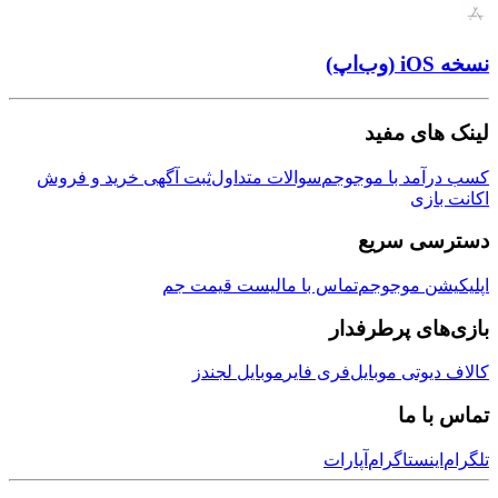
ی مفید
مد با موجوجم
سوالات متداول
ثبت آگهی خرید و فروش
زی
ی سریع
ن موجوجم
تماس با ما
لیست قیمت جم
ی پرطرفدار
وتی موبایل
فری فایر
موبایل لجندز
 ما
نستاگرام
آپارات