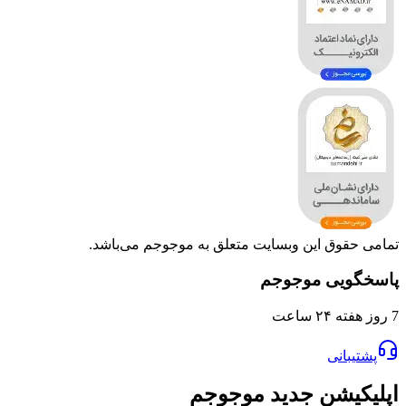
وق این وبسایت متعلق به موجوجم می‌باشد.
یی موجوجم
انی
یشن جدید موجوجم