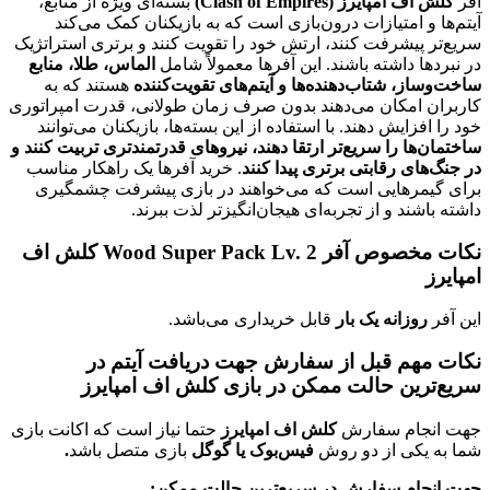
پایرز (Clash of Empires)
بسته‌ای ویژه از منابع،
و امتیازات درون‌بازی است که به بازیکنان کمک می‌کند
پیشرفت کنند، ارتش خود را تقویت کنند و برتری استراتژیک
 داشته باشند. این آفرها معمولاً شامل
الماس، طلا، منابع
ز، شتاب‌دهنده‌ها و آیتم‌های تقویت‌کننده
هستند که به
امکان می‌دهند بدون صرف زمان طولانی، قدرت امپراتوری
زایش دهند. با استفاده از این بسته‌ها، بازیکنان می‌توانند
ا را سریع‌تر ارتقا دهند، نیروهای قدرتمندتری تربیت کنند و
ای رقابتی برتری پیدا کنند
. خرید آفرها یک راهکار مناسب
مرهایی است که می‌خواهند در بازی پیشرفت چشمگیری
ند و از تجربه‌ای هیجان‌انگیزتر لذت ببرند.
نکات مخصوص آفر Wood Super Pack Lv. 2 کلش اف
وزانه یک بار
قابل خریداری می‌باشد.
هم قبل از سفارش جهت دریافت آیتم در
ین حالت ممکن در بازی کلش اف امپایرز
ام سفارش
کلش اف امپایرز
حتما نیاز است که اکانت بازی
کی از دو روش
فیس‌بوک یا گوگل
بازی متصل باشد
.
ام سفارش در سریع‌ترین حالت ممکن: