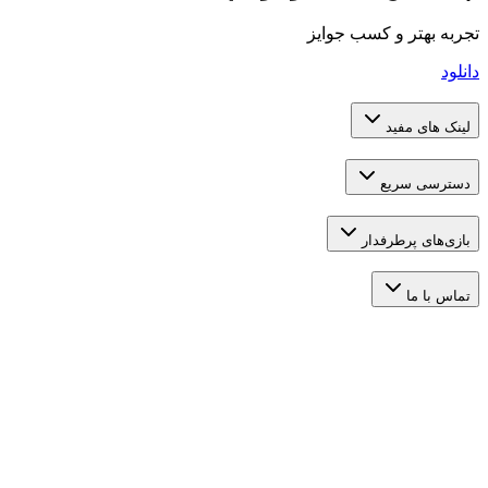
تر و کسب جوایز
 مفید
 سریع
 پرطرفدار
ما