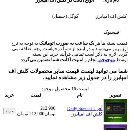
بازی
انواع اکانت در کلش اف امپایرز
امپایرز
گوگل (جیمیل)
بوک
ته ها هر
یک ساعت به صورت اتوماتیک
به توجه به نرخ
 می‌شوند و در آینده از شما درخواست وجه اضافه نمی
زم به ذکر است تمامی فرآیند خرید این بسته
وجوجم
انجام و
امنیت اکانت شما تضمین می‌گردد.
 توانید لیست قیمت سایر محصولات کلش اف
 را در جدول زیر مشاهده نمایید.
لیست
16
محصول موجود
ر
نام
قیمت
خرید
212,900
آفر Daily Special 1
خرید
تومان
212,900 تومان
کلش اف امپایرز