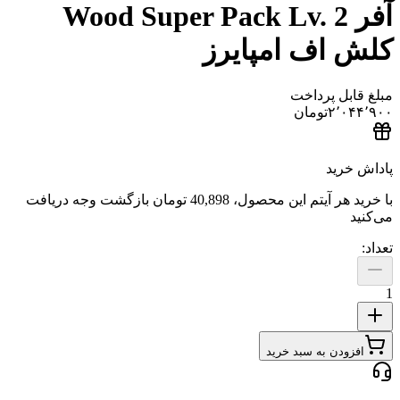
فر Wood Super Pack Lv. 2
اف امپایرز
ل پرداخت
۲٬
تومان
ید
هر آیتم این محصول،
40,898 تومان
بازگشت وجه دریافت
دن به سبد خرید