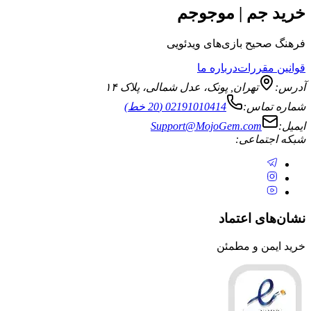
جم | موجوجم
یح بازی‌های ویدئویی
قررات
درباره ما
تهران
,
پونک، عدل شمالی، پلاک ۱۴
ماس:
02191010414 (20 خط)
Support@MojoGem.com
تماعی:
ی اعتماد
ن و مطمئن