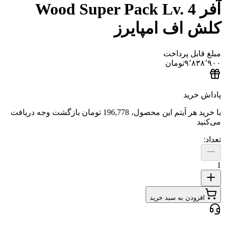
فر Wood Super Pack Lv. 4
اف امپایرز
ل پرداخت
۹٬
تومان
ید
هر آیتم این محصول،
196,778 تومان
بازگشت وجه دریافت
دن به سبد خرید