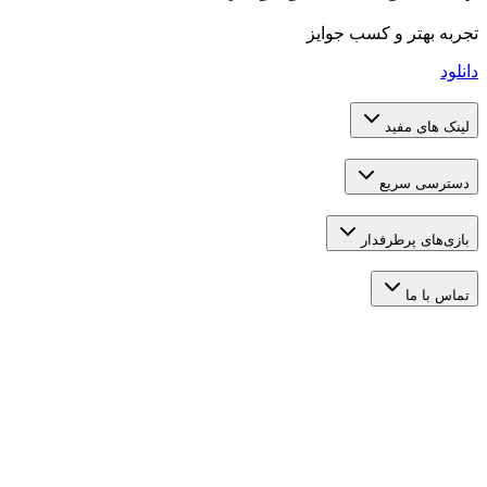
تر و کسب جوایز
 مفید
 سریع
 پرطرفدار
ما