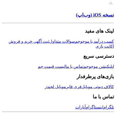
ی مفید
مد با موجوجم
سوالات متداول
ثبت آگهی خرید و فروش
زی
ی سریع
ن موجوجم
تماس با ما
لیست قیمت جم
ی پرطرفدار
وتی موبایل
فری فایر
موبایل لجندز
 ما
نستاگرام
آپارات