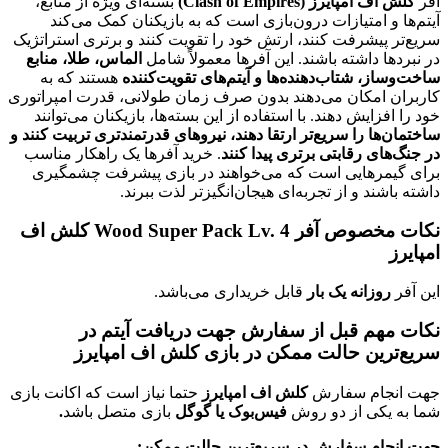
پایرز (Clash of Empires)
بسته‌ای ویژه از منابع،
و امتیازات درون‌بازی است که به بازیکنان کمک می‌کند
پیشرفت کنند، ارتش خود را تقویت کنند و برتری استراتژیک
 داشته باشند. این آفرها معمولاً شامل
الماس، طلا، منابع
ز، شتاب‌دهنده‌ها و آیتم‌های تقویت‌کننده
هستند که به
امکان می‌دهند بدون صرف زمان طولانی، قدرت امپراتوری
زایش دهند. با استفاده از این بسته‌ها، بازیکنان می‌توانند
ا را سریع‌تر ارتقا دهند، نیروهای قدرتمندتری تربیت کنند و
ای رقابتی برتری پیدا کنند
. خرید آفرها یک راهکار مناسب
مرهایی است که می‌خواهند در بازی پیشرفت چشمگیری
ند و از تجربه‌ای هیجان‌انگیزتر لذت ببرند.
نکات مخصوص آفر Wood Super Pack Lv. 4 کلش اف
وزانه یک بار
قابل خریداری می‌باشد.
هم قبل از سفارش جهت دریافت آیتم در
ین حالت ممکن در بازی کلش اف امپایرز
ام سفارش
کلش اف امپایرز
حتما نیاز است که اکانت بازی
کی از دو روش
فیس‌بوک یا گوگل
بازی متصل باشد
.
ام سفارش در سریع‌ترین حالت ممکن: