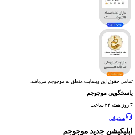
وق این وبسایت متعلق به موجوجم می‌باشد.
یی موجوجم
انی
یشن جدید موجوجم