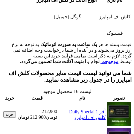
بازی
انواع اکانت در کلش اف امپایرز
امپایرز
گوگل (جیمیل)
بوک
ته ها هر
یک ساعت به صورت اتوماتیک
به توجه به نرخ
 می‌شوند و در آینده از شما درخواست وجه اضافه نمی
زم به ذکر است تمامی فرآیند خرید این بسته
وجوجم
انجام و
امنیت اکانت شما تضمین می‌گردد.
 توانید لیست قیمت سایر محصولات کلش اف
 را در جدول زیر مشاهده نمایید.
لیست
16
محصول موجود
ر
نام
قیمت
خرید
212,900
آفر Daily Special 1
خرید
تومان
212,900 تومان
کلش اف امپایرز