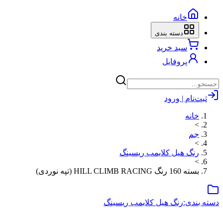
خانه
دسته بندی
سبد خرید
پروفایل
ثبت‌نام | ورود
خانه
>
جم
>
رنگ هیل کلایمب ریسینگ
>
بسته 160 رنگ HILL CLIMB RACING (تپه نوردی)
دسته بندی:
رنگ هیل کلایمب ریسینگ