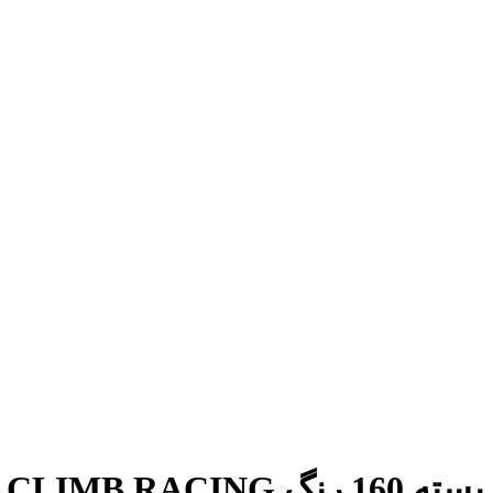
بسته 160 رنگ HILL CLIMB RACING (تپه نوردی)