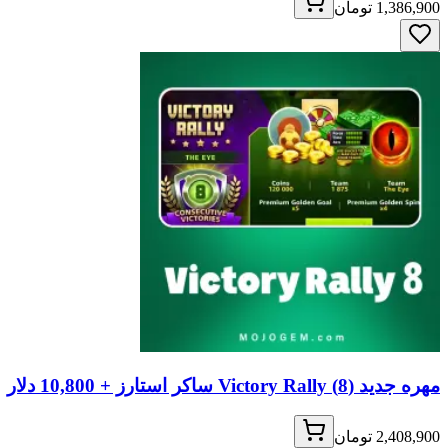
1,386,900 تومان
مهره جدید (8) Victory Rally ساکر استارز + 10,800 دلار
2,408,900 تومان