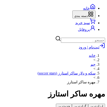
خانه
دسته بندی
سبد خرید
پروفایل
ثبت‌نام | ورود
خانه
>
جم
>
سکه و دلار ساکر استارز (soccer stars)
>
مهره ساکر استارز
مهره ساکر استارز
ارزان‌ترین
گران‌ترین
جدیدترین