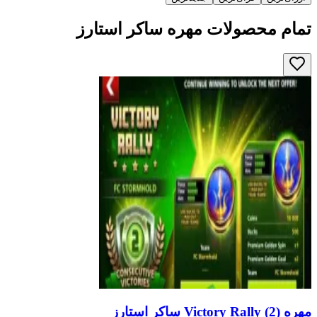
تمام محصولات
مهره ساکر استارز
مهره Victory Rally (2) ساکر استارز